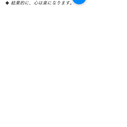
🍀 
結果的に、心は楽になります。
🌅 
新しい年は
無理に頑張らなくていい。
去年の自分を、反省材料にしなくてい
い。
ただ、
少し背筋を伸ばして、前を見る。
それだけで、
十分なスタートです。
🧘‍♂️ 焦らず
🧘‍♂️ 比べず
🧘‍♂️ 整えながら
今年も一緒に、
一歩ずつ進んでいきましょう。
♡ 婚活のヒントがもっと見つかる ♡
JBC 日本ブライダル情報センター