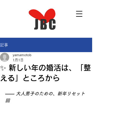
記事
yamamotob
1月1日
✨ 新しい年の婚活は、「整
える」ところから
―― 
大人男子のための、新年リセット
回